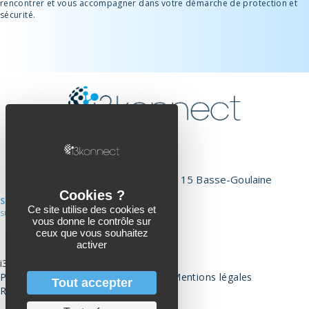
rencontrer et vous accompagner dans votre démarche de protection et
sécurité.
02 51 71 26 00
hello@i3konnect.com
1 Rue Jean Charcot, 44115 Basse-Goulaine
SUIVEZ-NOUS
Ce site utilise des cookies et
sur Linkedin
vous donne le contrôle sur
Page Linkedin
ceux que vous souhaitez
activer
i3konnect©2026
Politique de données personnelles
I
Mentions légales
Tout accepter
Réalisation :
Agence 71