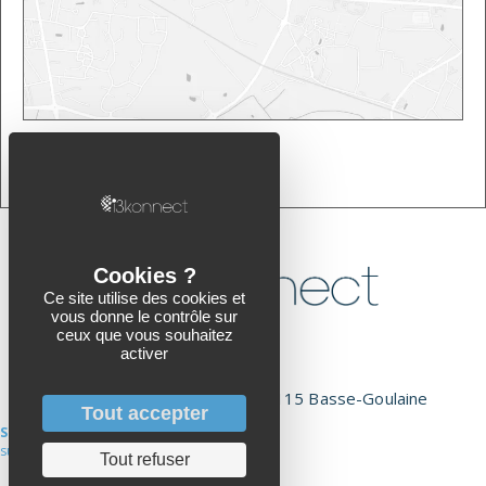
Ce site utilise des cookies et
vous donne le contrôle sur
02 51 71 26 00
ceux que vous souhaitez
activer
hello@i3konnect.com
1 Rue Jean Charcot, 44115 Basse-Goulaine
Tout accepter
SUIVEZ-NOUS
sur Linkedin
Tout refuser
Page Linkedin