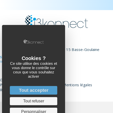
02 51 71 26 00
hello@i3konnect.com
1 Rue Jean Charcot, 44115 Basse-Goulaine
SUIVEZ-NOUS
sur Linkedin
Ce site utilise des cookies et
vous donne le contrôle sur
Page Linkedin
ceux que vous souhaitez
activer
i3konnect©2026
Politique de données personnelles
I
Mentions légales
Réalisation :
Agence 71
Tout accepter
Tout refuser
Personnaliser